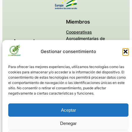
Miembros
Cooperativas
Agroalimentarias de
Acerca de
Andalucía
Gestionar consentimiento
Equipo
Centro de Investigación y
Historia
Desarrollo del Alimento
Carreras
Funcional (CIDAF)
Para ofrecer las mejores experiencias, utilizamos tecnologías como las
Universidad de Granada
cookies para almacenar y/o acceder a la información del dispositivo. El
(UGR)
consentimiento de estas tecnologías nos permitirá procesar datos como
el comportamiento de navegación o las identificaciones únicas en este
Torres Morente
sitio. No consentir o retirar el consentimiento, puede afectar
negativamente a ciertas características y funciones.
Política de cookies (UE)
Aceptar
(c) Creado por el Departamento de
Denegar
Nuevas Tecnologías de