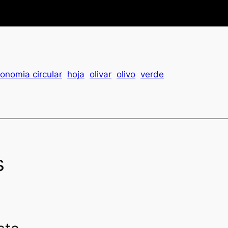
onomia circular
hoja
olivar
olivo
verde
s